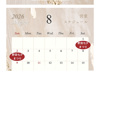
〒270-0222